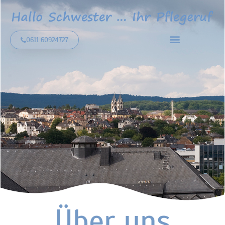
0611 60924727
Über uns